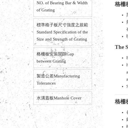
NO. of Bearing Bar & Width
格柵
of Grating
標準格子板尺寸強度之規範
Standard Specification of the
Size and Strength of Grating
The S
格柵板安裝間隙Gap
between Grating
製造公差Manufacturing
Tolerances
水溝蓋板Manhole Cover
格柵