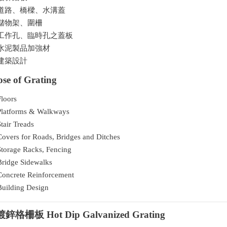
道路、橋樑、水溝蓋
儲物架、圍柵
工作孔、臨時孔之蓋板
水泥製品加強材
建築設計
se of Grating
Floors
Platforms & Walkways
Stair Treads
Covers for Roads, Bridges and Ditches
Storage Racks, Fencing
Bridge Sidewalks
Concrete Reinforcement
Building Design
格柵板 Hot Dip Galvanized Grating