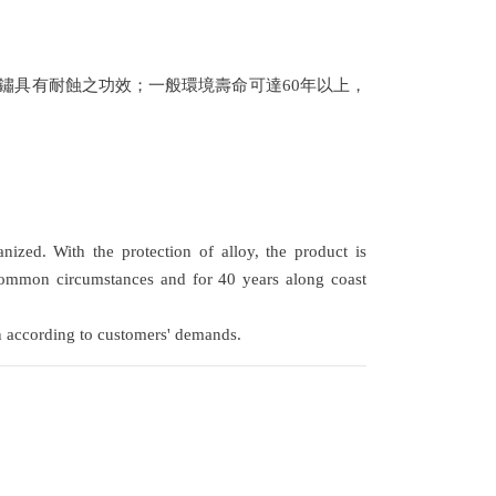
鏽具有耐蝕之功效；一般環境壽命可達60年以上，
nized. With the protection of alloy, the product is
r common circumstances and for 40 years along coast
ion according to customers' demands.